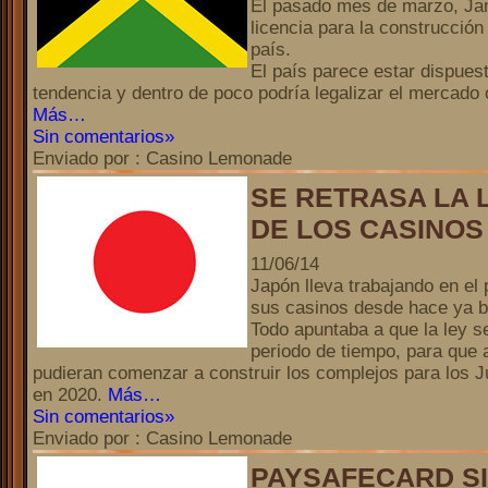
El pasado mes de marzo, Jam
licencia para la construcción
país.
El país parece estar dispues
tendencia y dentro de poco podría legalizar el mercado 
Más…
Sin comentarios»
Enviado por : Casino Lemonade
SE RETRASA LA 
DE LOS CASINOS
11/06/14
Japón lleva trabajando en el 
sus casinos desde hace ya b
Todo apuntaba a que la ley s
periodo de tiempo, para que 
pudieran comenzar a construir los complejos para los 
en 2020.
Más…
Sin comentarios»
Enviado por : Casino Lemonade
PAYSAFECARD S