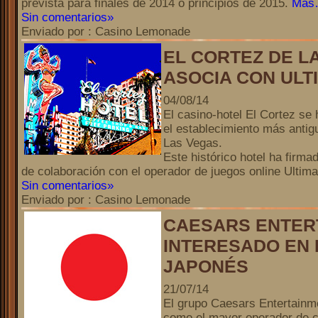
prevista para finales de 2014 o principios de 2015.
Más
Sin comentarios»
Enviado por : Casino Lemonade
EL CORTEZ DE L
ASOCIA CON ULT
04/08/14
El casino-hotel El Cortez se
el establecimiento más antig
Las Vegas.
Este histórico hotel ha firm
de colaboración con el operador de juegos online Ulti
Sin comentarios»
Enviado por : Casino Lemonade
CAESARS ENTER
INTERESADO EN
JAPONÉS
21/07/14
El grupo Caesars Entertainm
como el mayor operador de 