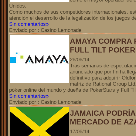
Unidos.
Como muchos de sus competidores internacionales, es
atención el desarrollo de la legalización de los juegos 
Sin comentarios»
Enviado por : Casino Lemonade
AMAYA COMPRA 
FULL TILT POKER
26/06/14
Tras semanas de especulaci
anunciado que por fin ha lle
definitivo para adquirir Oldf
matriz de Rational Group Lt
póker online del mundo y dueña de PokerStars y Full Ti
Sin comentarios»
Enviado por : Casino Lemonade
JAMAICA PODRÍA
MERCADO DE AZ
17/06/14