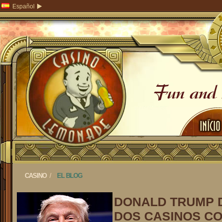
Español
Fun and 
Início
CASINO
/
EL BLOG
DONALD TRUMP 
DOS CASINOS C