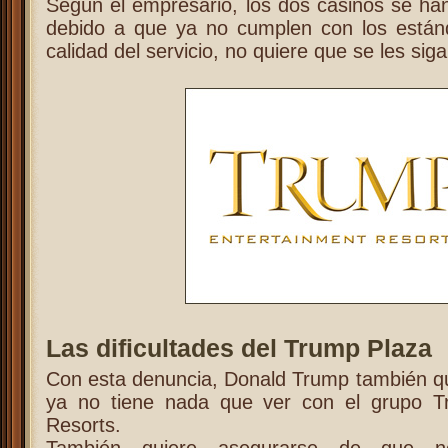
Según el empresario, los dos casinos se han
debido a que ya no cumplen con los están
calidad del servicio, no quiere que se les sig
Las dificultades del Trump Plaza
Con esta denuncia, Donald Trump también qu
ya no tiene nada que ver con el grupo T
Resorts.