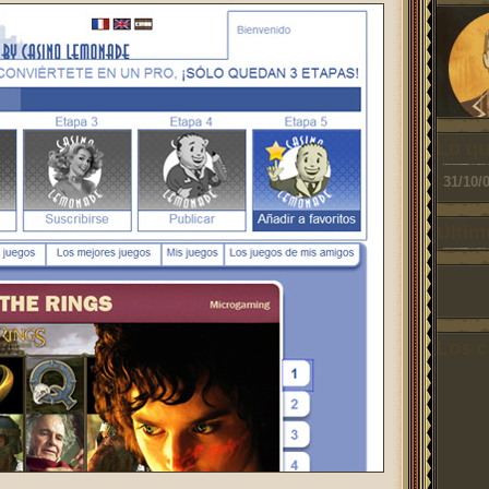
Lo qu
31/10/0
Ultim
Los c