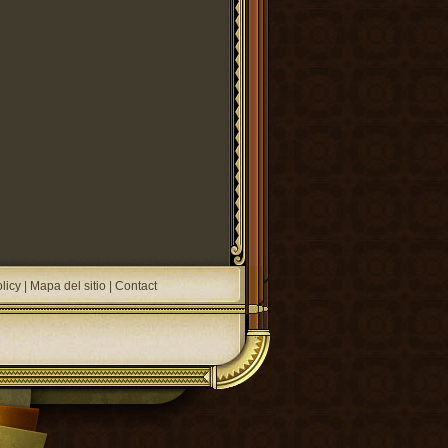
licy
|
Mapa del sitio
|
Contact