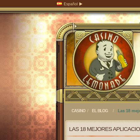
Español
CASINO
/
EL BLOG
/
Las 18 mejo
LAS 18 MEJORES APLICACI