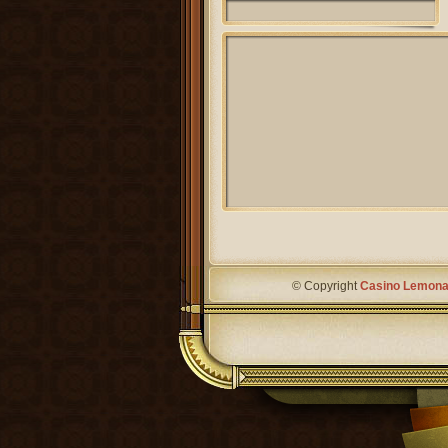
© Copyright
Casino Lemon