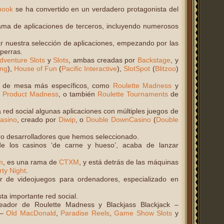
book
se ha convertido en un verdadero protagonista del
ama de aplicaciones de terceros, incluyendo numerosos
ar nuestra selección de aplicaciones, empezando por las
perras.
dventure Slots
y
Slots
, ambas creadas por
Backstage
, y
ing
),
House of Fun
(
Pacific Interactive
),
SlotSpot
(
Blitzoo
)
os de mesa más específicos, como
Roulette Madness
y
a
Product Madness
, o también
Roulette Tournaments
de
red social algunas aplicaciones con múltiples juegos de
asino
, creado por
Diwip
, o
Double DownCasino
(
Double
o desarrolladores que hemos seleccionado.
 de los casinos ‘de carne y hueso’, acaba de lanzar
m
, es una rama de
CTXM
, y está detrás de las máquinas
rty Night
.
r de videojuegos para ordenadores, especializado en
ta importante red social.
reador de Roulette Madness y Blackjass Blackjack –
 –
Old MacDonald
,
Paradise Reels
,
Game Show Slots
y