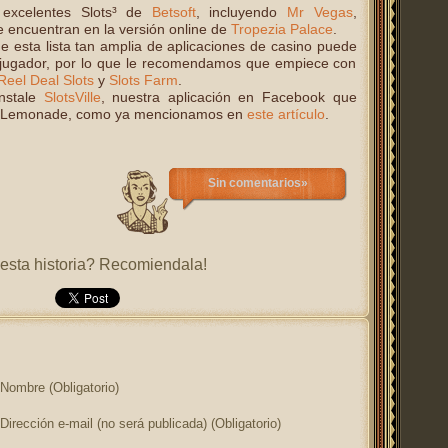
s excelentes Slots³ de
Betsoft
, incluyendo
Mr Vegas
,
e encuentran en la versión online de
Tropezia Palace
.
 esta lista tan amplia de aplicaciones de casino puede
 jugador, por lo que le recomendamos que empiece con
Reel Deal Slots
y
Slots Farm
.
nstale
SlotsVille
, nuestra aplicación en Facebook que
ino Lemonade, como ya mencionamos en
este artículo
.
Sin comentarios»
 esta historia? Recomiendala!
Nombre (Obligatorio)
Dirección e-mail (no será publicada) (Obligatorio)