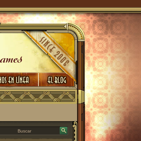
games
nos en línea
El blog