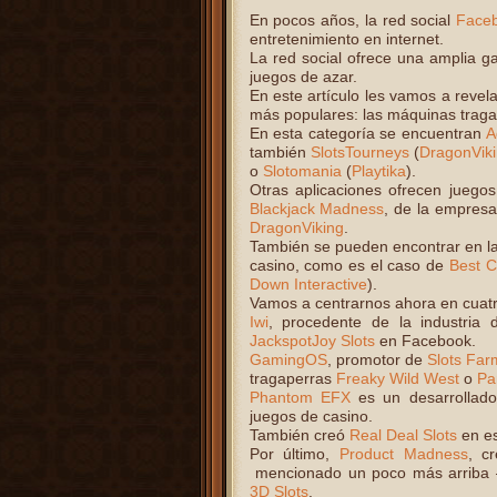
En pocos años, la red social
Face
entretenimiento en internet.
La red social ofrece una amplia g
juegos de azar.
En este artículo les vamos a revel
más populares: las máquinas traga
En esta categoría se encuentran
A
también
SlotsTourneys
(
DragonVik
o
Slotomania
(
Playtika
).
Otras aplicaciones ofrecen jueg
Blackjack Madness
, de la empres
DragonViking
.
También se pueden encontrar en la 
casino, como es el caso de
Best C
Down Interactive
).
Vamos a centrarnos ahora en cuatr
Iwi
, procedente de la industria
JackspotJoy Slots
en Facebook.
GamingOS
, promotor de
Slots Far
tragaperras
Freaky Wild West
o
Pa
Phantom EFX
es un desarrollado
juegos de casino.
También creó
Real Deal Slots
en es
Por último,
Product Madness
, c
mencionado un poco más arriba
3D Slots
.