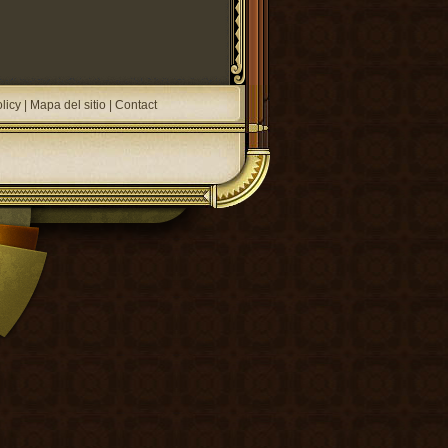
licy
|
Mapa del sitio
|
Contact