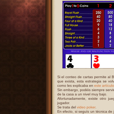
Si el conteo de cartas permite al 
que exista, esta estrategia se vo
como les explicaba en
este artículo
Sin embargo, podéis siempre servi
de la casa a un nivel muy bajo.
Afortunadamente, existe otro jue
jugador.
Se trata del
video poker
.
En efecto, si seguís un técnica d