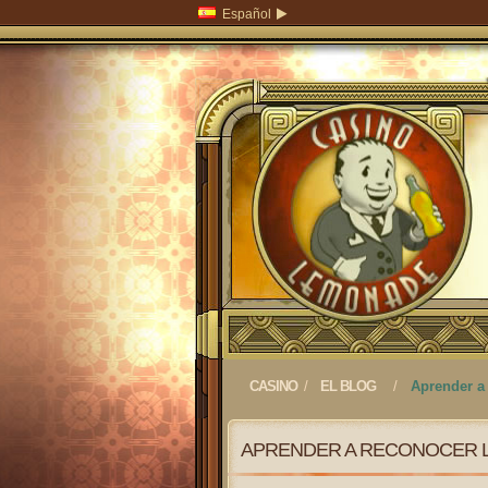
Español
CASINO
/
EL BLOG
/
Aprender a 
APRENDER A RECONOCER L