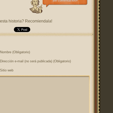
Sin comentarios»
 esta historia? Recomiendala!
Nombre (Obligatorio)
Dirección e-mail (no será publicada) (Obligatorio)
Sitio web