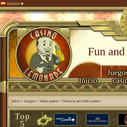
Español
Fun and 
Juego
Início
casi
Início
>
Juegos
>
Video-poker
>
Historia del video poker
Top
5