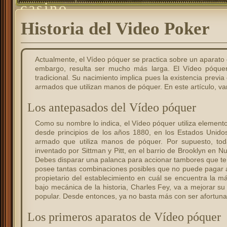
casino
Historia del Video Poker
Actualmente, el Vídeo póquer se practica sobre un aparato el
embargo, resulta ser mucho más larga. El Vídeo póque
tradicional. Su nacimiento implica pues la existencia previ
armados que utilizan manos de póquer. En este artículo, vam
Los antepasados del Vídeo póquer
Como su nombre lo indica, el Vídeo póquer utiliza elemento
desde principios de los años 1880, en los Estados Unido
armado que utiliza manos de póquer. Por supuesto, toda
inventado por Sittman y Pitt, en el barrio de Brooklyn en 
Debes disparar una palanca para accionar tambores que te
posee tantas combinaciones posibles que no puede pagar a 
propietario del establecimiento en cuál se encuentra la m
bajo mecánica de la historia, Charles Fey, va a mejorar s
popular. Desde entonces, ya no basta más con ser afortuna
Los primeros aparatos de Vídeo póquer