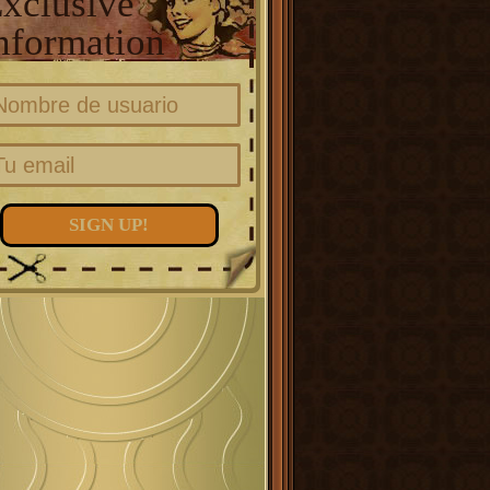
xclusive
nformation