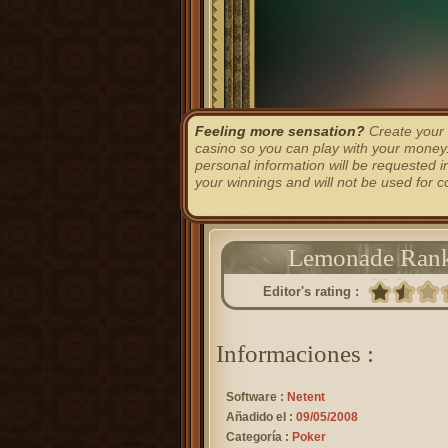
Feeling more sensation?
Create your 
casino so you can play with your money. 
personal information will be requested i
your winnings and will not be used for 
Lemonade Ran
Editor's rating :
Informaciones :
Software :
Netent
Añadido el :
09/05/2008
Categoría :
Poker