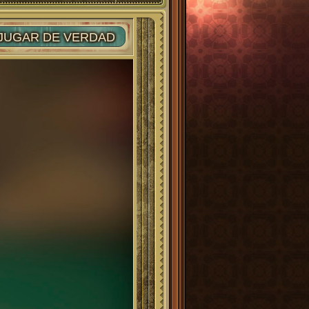
JUGAR DE VERDAD