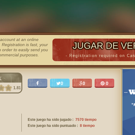
account at an online
JUGAR DE V
Registration is fast, your
n order to easily send you
commercial purposes.
- Registration required on Cas
k
0
0
0
1.81
Este juego ha sido jugado :
7570 tiempo
Este juego ha sido puntuado :
8 tiempo