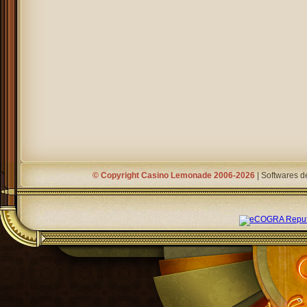
© Copyright
Casino Lemonade
2006-2026
|
Softwares d