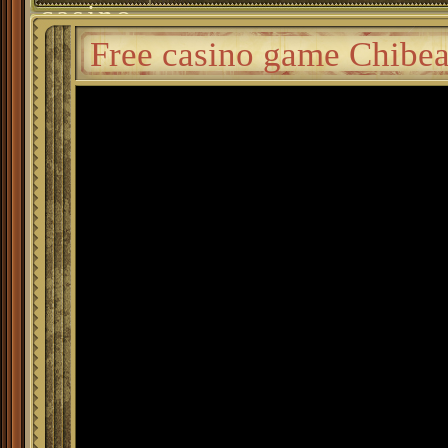
casino
Free casino game Chibea