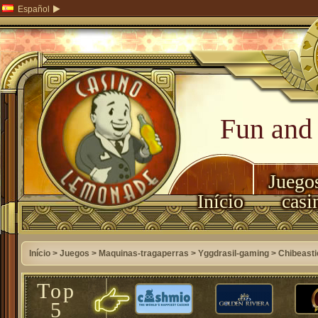
Español
Fun and 
Juego
Início
casi
Início
>
Juegos
>
Maquinas-tragaperras
>
Yggdrasil-gaming
>
Chibeasti
Top
5