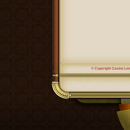
© Copyright
Casino Le