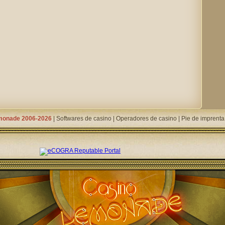
monade
2006-2026
|
Softwares de casino
|
Operadores de casino
|
Pie de imprenta