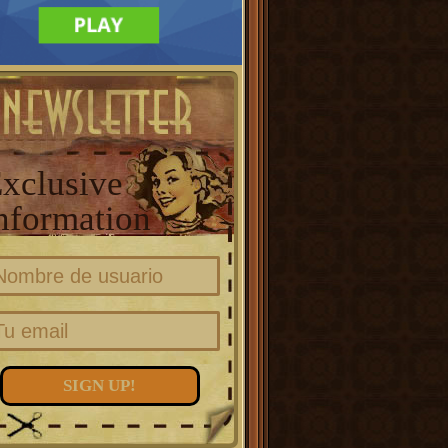
xclusive
nformation