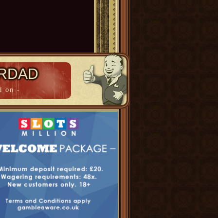
ERDAD
d on -