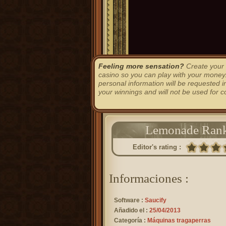
Feeling more sensation?
Create your 
casino so you can play with your money. 
personal information will be requested i
your winnings and will not be used for 
Lemonade Ran
Editor's rating :
Informaciones :
Software :
Saucify
Añadido el :
25/04/2013
Categoría :
Máquinas tragaperras