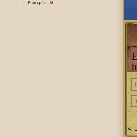
Free spins :
Sí
E
i