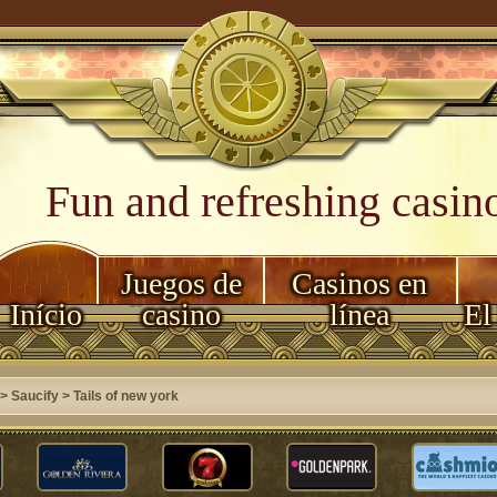
Fun and refreshing casi
Juegos de
Casinos en
Início
casino
línea
El
>
Saucify
>
Tails of new york