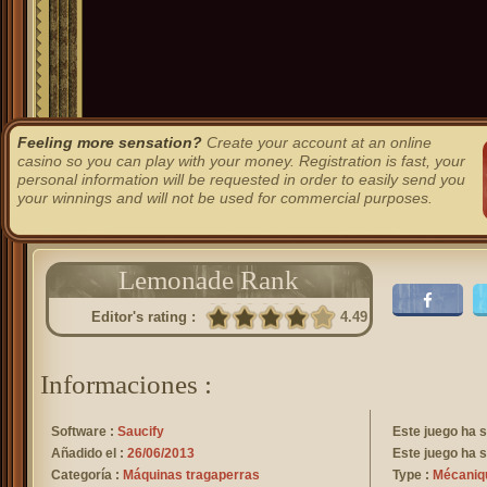
Feeling more sensation?
Create your account at an online
casino so you can play with your money. Registration is fast, your
personal information will be requested in order to easily send you
your winnings and will not be used for commercial purposes.
Lemonade Rank
Editor's rating :
4.49
Informaciones :
Software :
Saucify
Este juego ha s
Añadido el :
26/06/2013
Este juego ha 
Categoría :
Máquinas tragaperras
Type :
Mécani