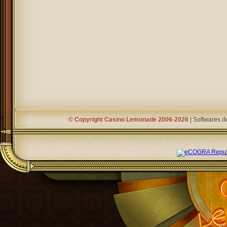
© Copyright
Casino Lemonade
2006-2026
|
Softwares d