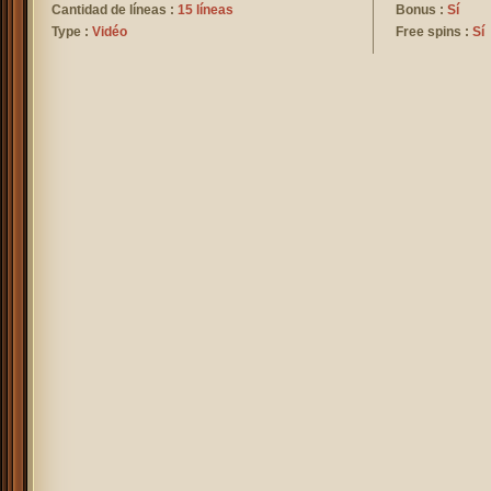
Cantidad de líneas :
15 líneas
Bonus :
Sí
Type :
Vidéo
Free spins :
Sí