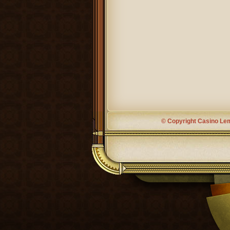
© Copyright
Casino Le