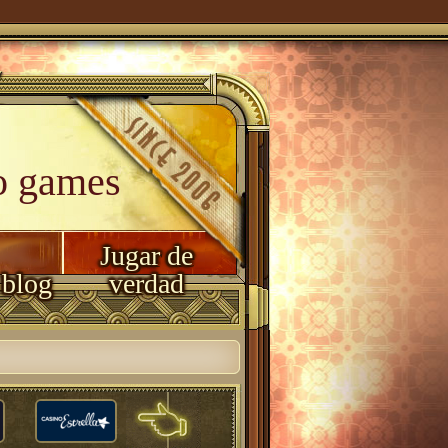
no games
Jugar de
 blog
verdad