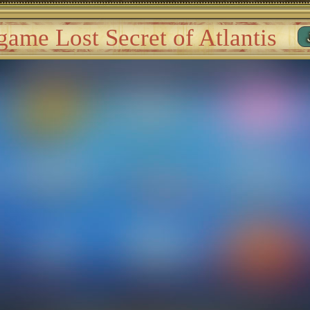
game Lost Secret of Atlantis