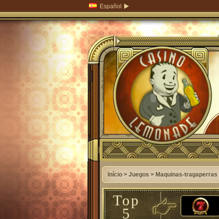
Español
Início
>
Juegos
>
Maquinas-tragaperras
Top
5