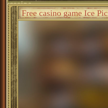
casino
Free casino game Ice Pi