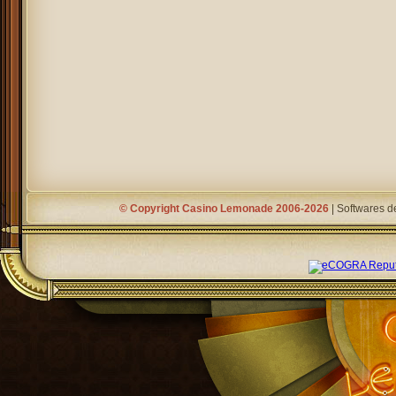
© Copyright
Casino Lemonade
2006-2026
|
Softwares d