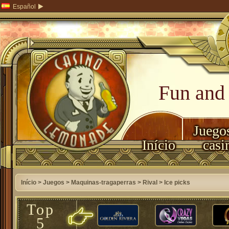
Español
Fun and 
Juego
Início
casi
Início
>
Juegos
>
Maquinas-tragaperras
>
Rival
>
Ice picks
Top
5