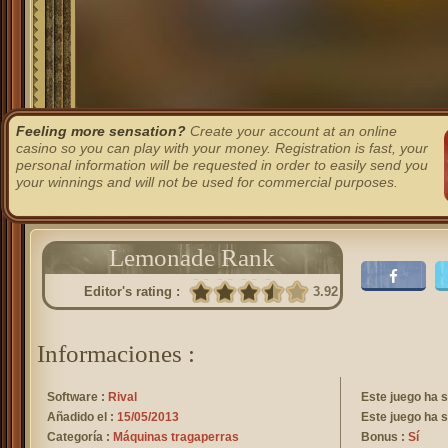
Feeling more sensation?
Create your account at an online
casino so you can play with your money. Registration is fast, your
personal information will be requested in order to easily send you
your winnings and will not be used for commercial purposes.
Lemonade Rank
Editor's rating :
3.92
Informaciones :
Software :
Rival
Este juego ha s
Añadido el :
15/05/2013
Este juego ha 
Categoría :
Máquinas tragaperras
Bonus :
Sí