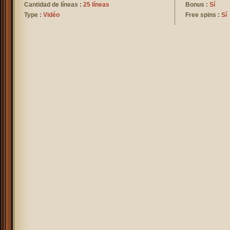
Cantidad de líneas :
25 líneas
Bonus :
Sí
Type :
Vidéo
Free spins :
Sí