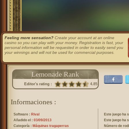
Feeling more sensation?
Create your account at an online
casino so you can play with your money. Registration is fast, your
personal information will be requested in order to easily send you
your winnings and will not be used for commercial purposes.
Lemonade Rank
Editor's rating :
4.85
Informaciones :
Software :
Rival
Este juego ha s
Añadido el :
03/09/2013
Este juego ha 
Categoría :
Máquinas tragaperras
Número de rodi