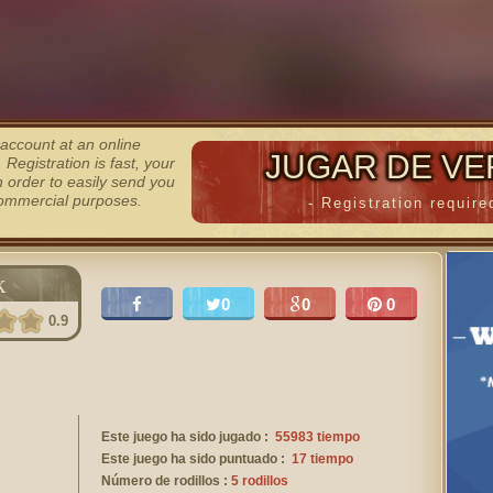
account at an online
JUGAR DE V
Registration is fast, your
n order to easily send you
commercial purposes.
- Registration require
k
0
0
0
0.9
Este juego ha sido jugado :
55983 tiempo
Este juego ha sido puntuado :
17 tiempo
Número de rodillos :
5 rodillos