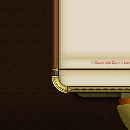
© Copyright
Casino Le