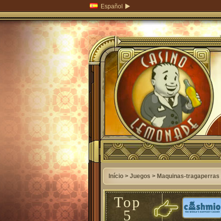
Español
Início
>
Juegos
>
Maquinas-tragaperras
Top
5