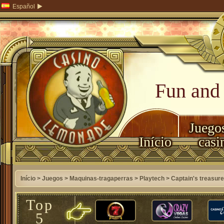
Español
Fun and 
Juego
Início
casi
Início
>
Juegos
>
Maquinas-tragaperras
>
Playtech
>
Captain's treasure
Top
5