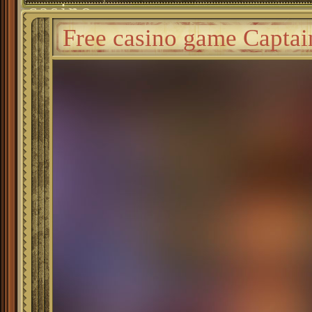
casino
Free casino game Captain