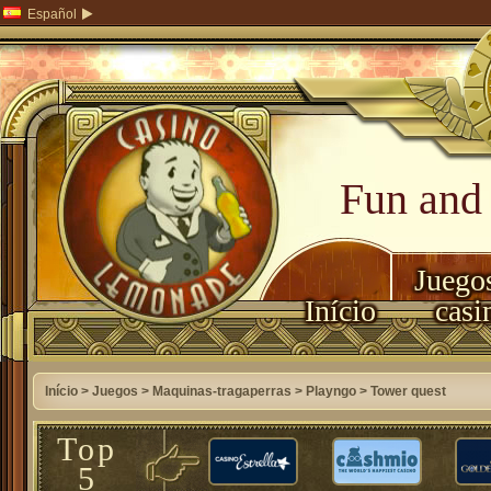
Español
Fun and 
Juego
Início
casi
Início
>
Juegos
>
Maquinas-tragaperras
>
Playngo
>
Tower quest
Top
5