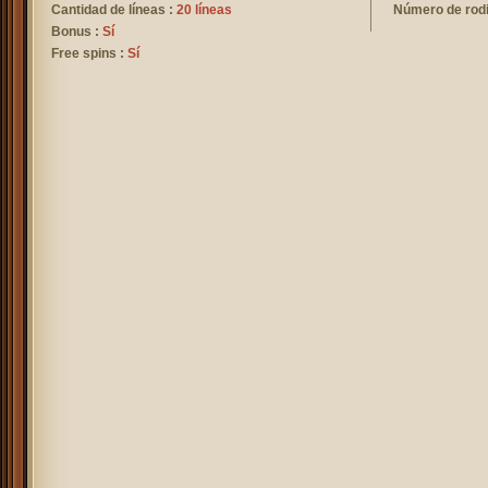
Cantidad de líneas :
20 líneas
Número de rodi
Bonus :
Sí
Free spins :
Sí