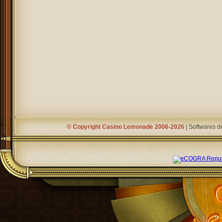
© Copyright
Casino Lemonade
2006-2026
|
Softwares d