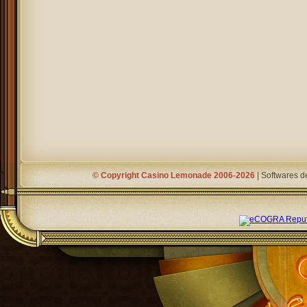
© Copyright
Casino Lemonade
2006-2026
|
Softwares d