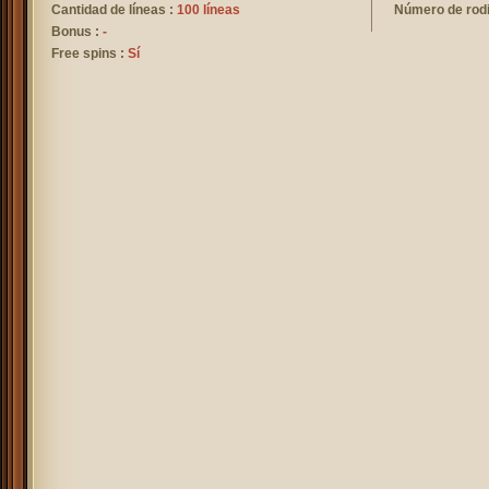
Cantidad de líneas :
100 líneas
Número de rodi
Bonus :
-
Free spins :
Sí