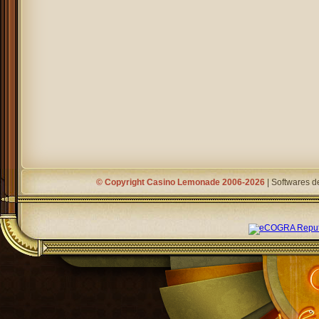
© Copyright
Casino Lemonade
2006-2026
|
Softwares d