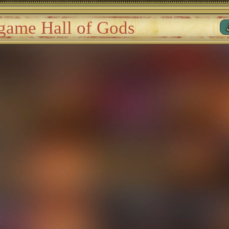
 game Hall of Gods