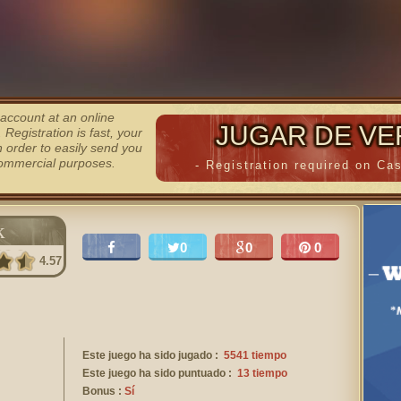
account at an online
JUGAR DE V
Registration is fast, your
n order to easily send you
commercial purposes.
- Registration required on Cas
k
0
0
0
4.57
Este juego ha sido jugado :
5541 tiempo
Este juego ha sido puntuado :
13 tiempo
Bonus :
Sí