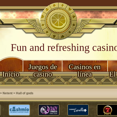
Fun and refreshing casi
Juegos de
Casinos en
Início
casino
línea
El
>
Netent
>
Hall of gods