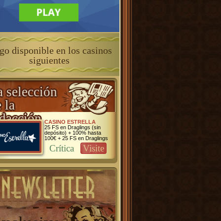
go disponible en los casinos
siguientes
 selección
 la
edacción
CASINO ESTRELLA
25 FS en Draglings (sin
depósito) + 100% hasta
100€ + 25 FS en Draglings
Crítica
Visite