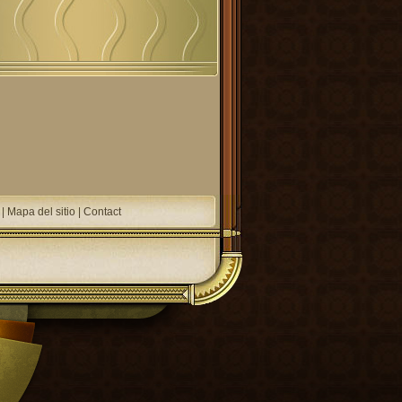
|
Mapa del sitio
|
Contact