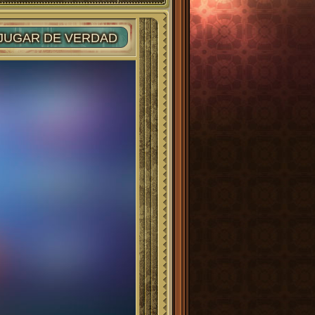
JUGAR DE VERDAD