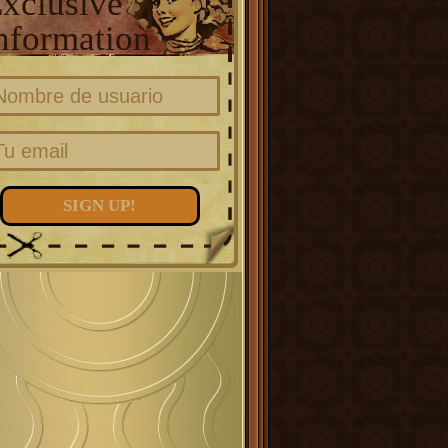
xclusive
nformation