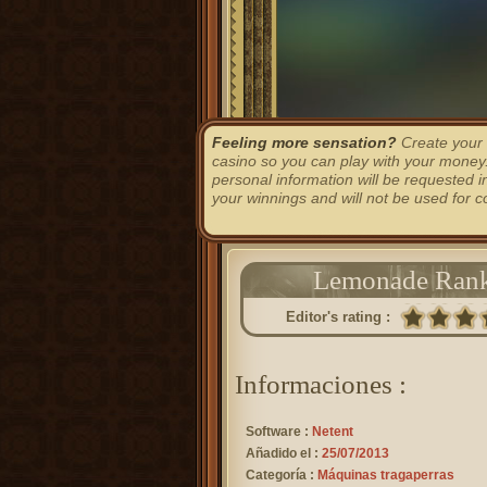
Feeling more sensation?
Create your 
casino so you can play with your money. 
personal information will be requested i
your winnings and will not be used for 
Lemonade Ran
Editor's rating :
Informaciones :
Software :
Netent
Añadido el :
25/07/2013
Categoría :
Máquinas tragaperras