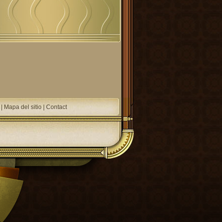
|
Mapa del sitio
|
Contact