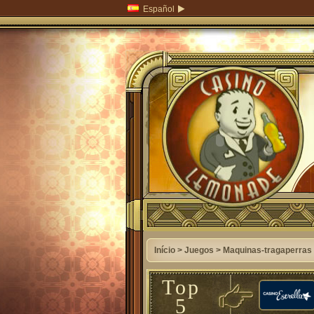
Español
Início
>
Juegos
>
Maquinas-tragaperras
Top
5