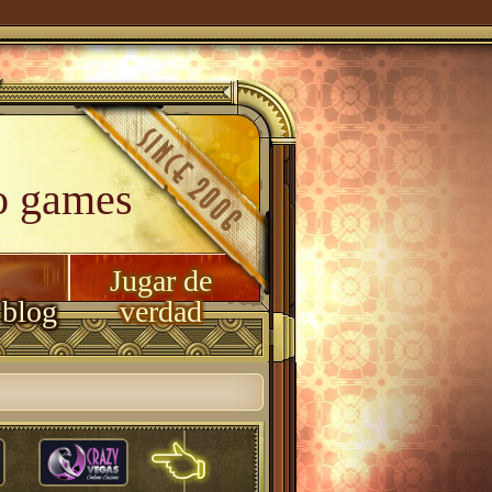
no games
Jugar de
 blog
verdad