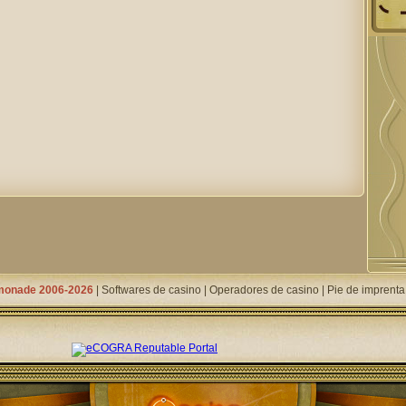
monade
2006-2026
|
Softwares de casino
|
Operadores de casino
|
Pie de imprenta