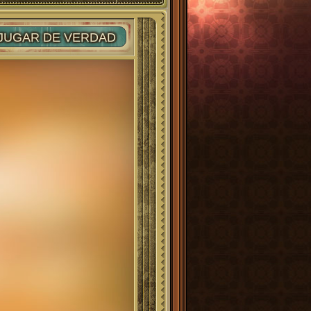
JUGAR DE VERDAD