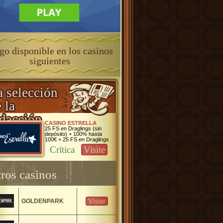
go disponible en los casinos
siguientes
 selección
 la
edacción
CASINO ESTRELLA
25 FS en Draglings (sin
depósito) + 100% hasta
100€ + 25 FS en Draglings
Crítica
Visite
ros casinos
Visite
GOLDENPARK