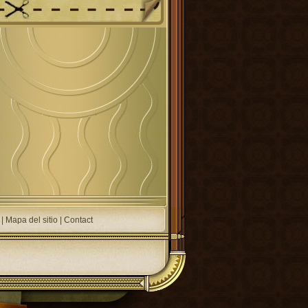
|
Mapa del sitio
|
Contact