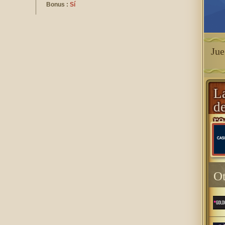
Bonus :
Sí
Jue
La
de
r
Ot