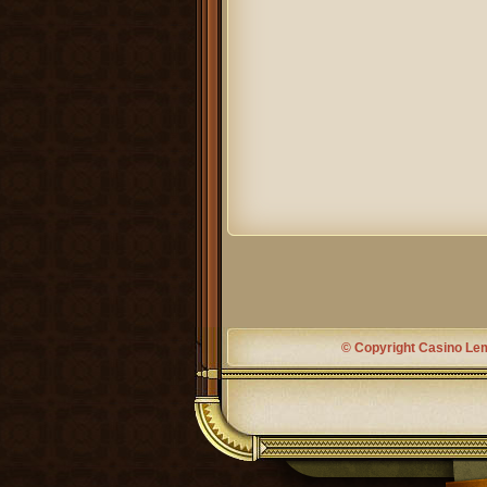
© Copyright
Casino Le