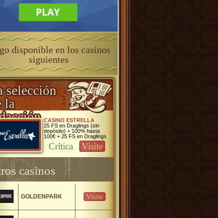
go disponible en los casinos
siguientes
 selección
 la
edacción
CASINO ESTRELLA
25 FS en Draglings (sin
depósito) + 100% hasta
100€ + 25 FS en Draglings
Crítica
Visite
ros casinos
Visite
GOLDENPARK