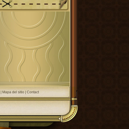
|
Mapa del sitio
|
Contact