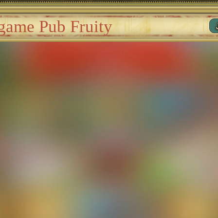
 game Pub Fruity