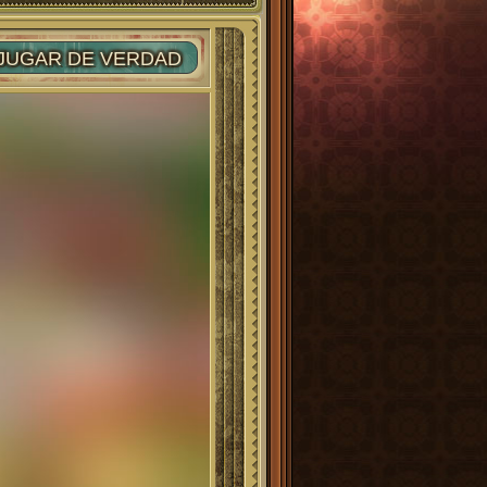
JUGAR DE VERDAD