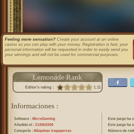
Feeling more sensation?
Create your account at an online
casino so you can play with your money. Registration is fast, your
personal information will be requested in order to easily send you
your winnings and will not be used for commercial purposes.
Lemonade Rank
Editor's rating :
1.11
Informaciones :
Software :
MicroGaming
Este juego ha s
Añadido el :
21/08/2006
Este juego ha 
Categoría :
Máquinas tragaperras
Número de rodi