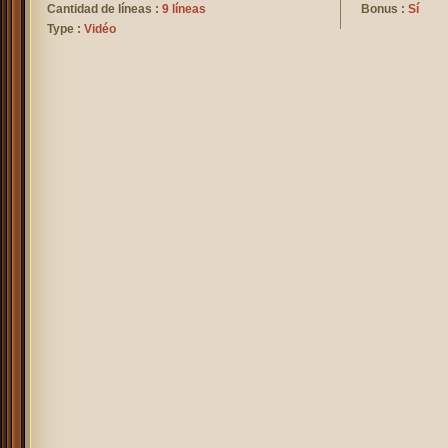
Cantidad de líneas :
9 líneas
Bonus :
Sí
Type :
Vidéo