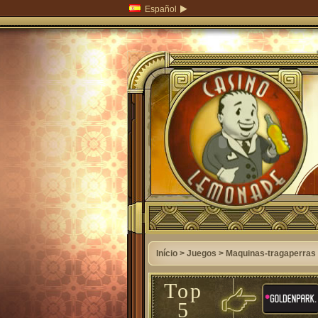
Español
Início
>
Juegos
>
Maquinas-tragaperras
Top
5