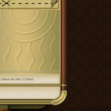
|
Mapa del sitio
|
Contact