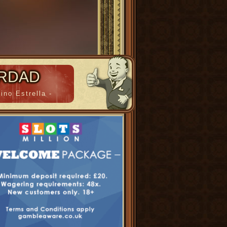
ERDAD
ino Estrella -