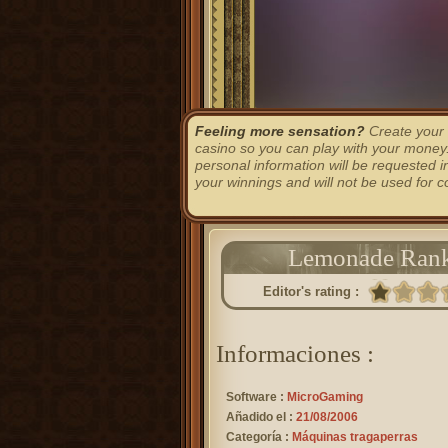
Feeling more sensation?
Create your 
casino so you can play with your money. 
personal information will be requested i
your winnings and will not be used for 
Lemonade Ran
Editor's rating :
Informaciones :
Software :
MicroGaming
Añadido el :
21/08/2006
Categoría :
Máquinas tragaperras