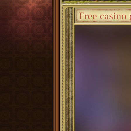
casino
Free casino