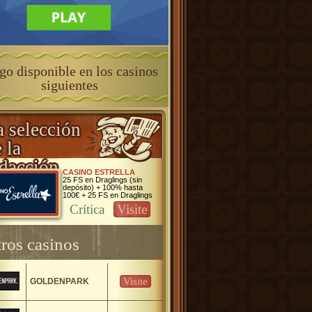
go disponible en los casinos
siguientes
 selección
 la
edacción
CASINO ESTRELLA
25 FS en Draglings (sin
depósito) + 100% hasta
100€ + 25 FS en Draglings
Crítica
Visite
ros casinos
Visite
GOLDENPARK