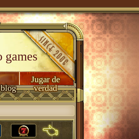
no games
Jugar de
 blog
verdad