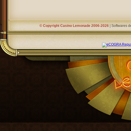
© Copyright
Casino Lemonade
2006-2026
|
Softwares d