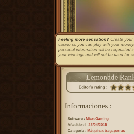
Feeling more sensation?
Create your 
casino so you can play with your money. 
personal information will be requested i
your winnings and will not be used for 
Lemonade Ran
Editor's rating :
Informaciones :
Software :
MicroGaming
Añadido el :
23/04/2015
Categoría :
Máquinas tragaperras