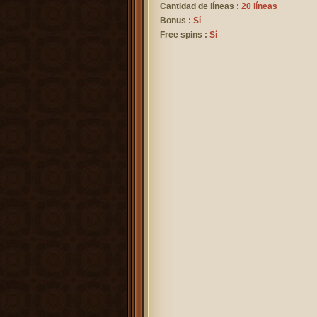
Cantidad de líneas :
20 líneas
Bonus :
Sí
Free spins :
Sí