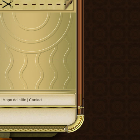
|
Mapa del sitio
|
Contact