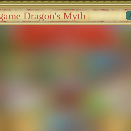
 game Dragon's Myth