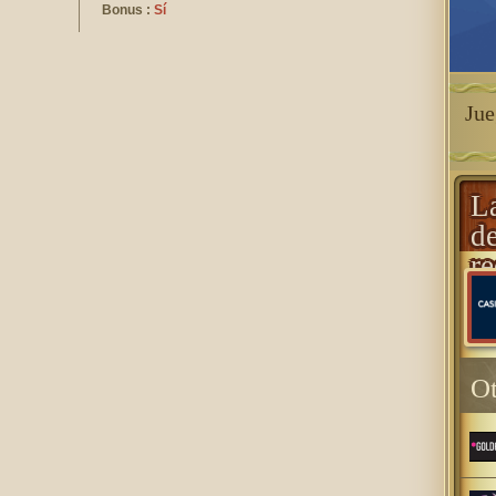
Bonus :
Sí
Jue
La
de
r
Ot