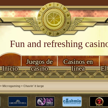
Fun and refreshing casi
Juegos de
Casinos en
Início
casino
línea
El
>
Microgaming
>
Chavin' it large