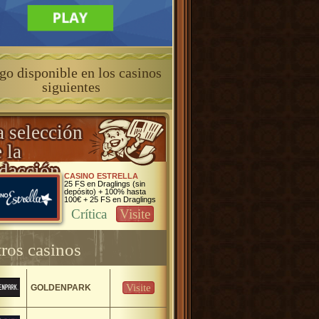
go disponible en los casinos
siguientes
 selección
 la
edacción
CASINO ESTRELLA
25 FS en Draglings (sin
depósito) + 100% hasta
100€ + 25 FS en Draglings
Crítica
Visite
ros casinos
Visite
GOLDENPARK