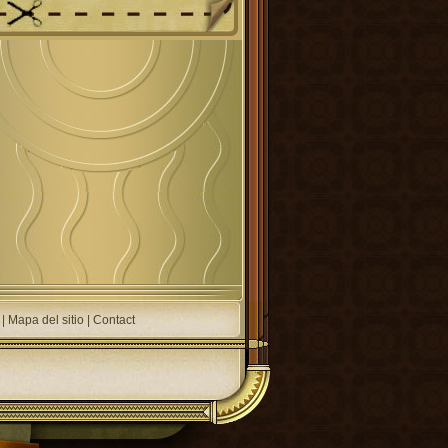
|
Mapa del sitio
|
Contact