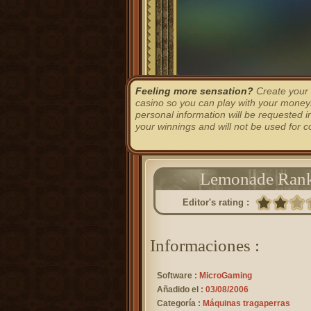
Feeling more sensation?
Create your 
casino so you can play with your money. 
personal information will be requested i
your winnings and will not be used for 
Lemonade Ran
Editor's rating :
Informaciones :
Software :
MicroGaming
Añadido el :
03/08/2006
Categoría :
Máquinas tragaperras