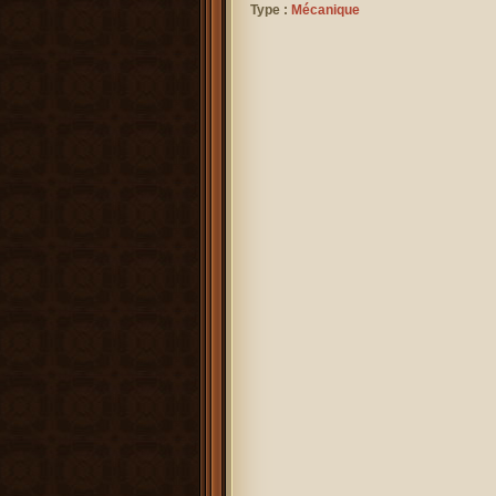
Type :
Mécanique