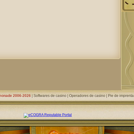
monade
2006-2026
|
Softwares de casino
|
Operadores de casino
|
Pie de imprenta