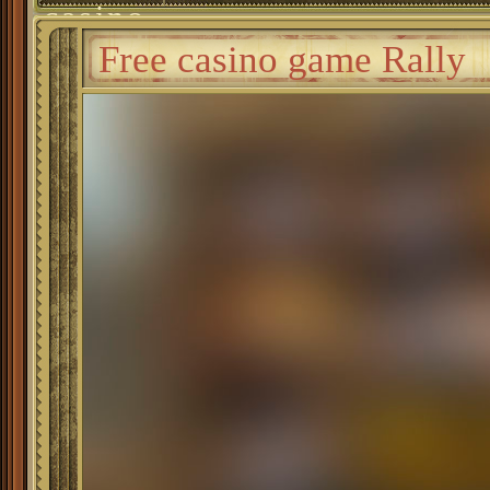
casino
Free casino game Rally