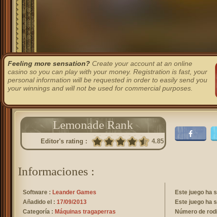
Feeling more sensation?
Create your account at an online
casino so you can play with your money. Registration is fast, your
personal information will be requested in order to easily send you
your winnings and will not be used for commercial purposes.
Lemonade Rank
Editor's rating :
4.85
Informaciones :
Software :
Leander Games
Este juego ha s
Añadido el :
17/09/2013
Este juego ha 
Categoría :
Máquinas tragaperras
Número de rodi