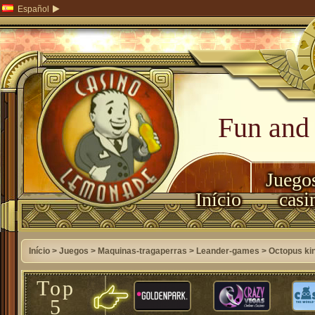
Español
Fun and 
Juego
Início
casi
Início
>
Juegos
>
Maquinas-tragaperras
>
Leander-games
>
Octopus k
Top
5