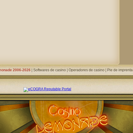
monade
2006-2026
|
Softwares de casino
|
Operadores de casino
|
Pie de imprenta