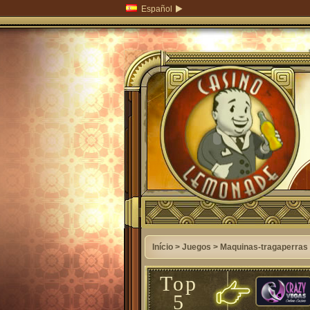
Español
Início
>
Juegos
>
Maquinas-tragaperras
Top
5