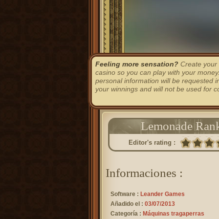
Feeling more sensation?
Create your 
casino so you can play with your money. 
personal information will be requested i
your winnings and will not be used for 
Lemonade Ran
Editor's rating :
Informaciones :
Software :
Leander Games
Añadido el :
03/07/2013
Categoría :
Máquinas tragaperras