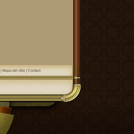
|
Mapa del sitio
|
Contact