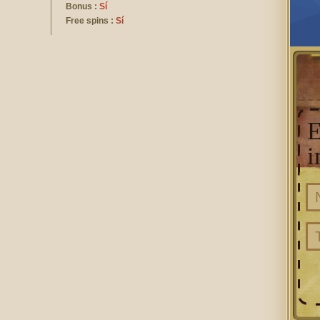
Bonus :
Sí
Free spins :
Sí
E
i