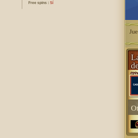
Free spins :
Sí
Jue
La
de
r
Ot