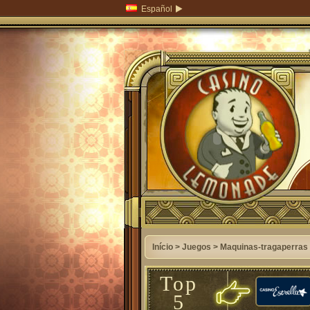
Español
Início
>
Juegos
>
Maquinas-tragaperras
Top
5