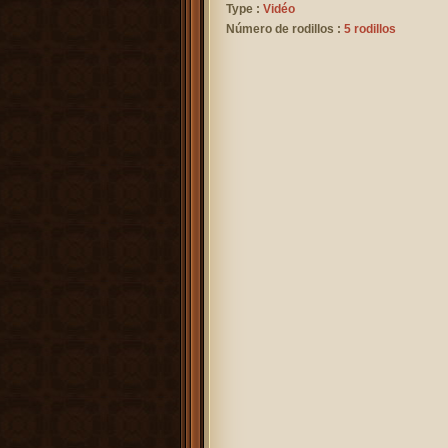
Type :
Vidéo
Número de rodillos :
5 rodillos