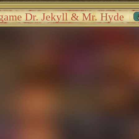
 game Dr. Jekyll & Mr. Hyde