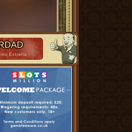
ERDAD
ino Estrella -