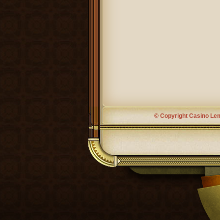
© Copyright
Casino Le