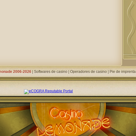
monade
2006-2026
|
Softwares de casino
|
Operadores de casino
|
Pie de imprenta