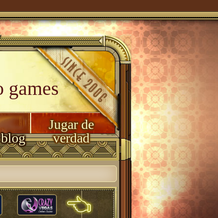
no games
Jugar de
 blog
verdad