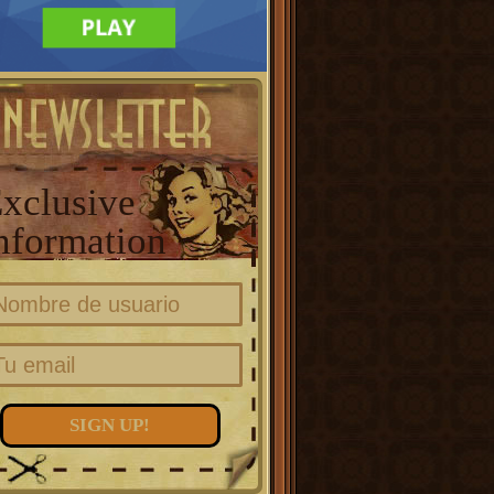
xclusive
nformation