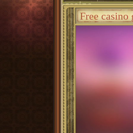
casino
Free casino