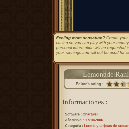
Feeling more sensation?
Create your 
casino so you can play with your money. 
personal information will be requested i
your winnings and will not be used for 
Lemonade Ran
Editor's rating :
Informaciones :
Software :
Chartwell
Añadido el :
17/10/2006
Categoría :
Lotería y tarjetas de rascar