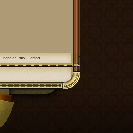
|
Mapa del sitio
|
Contact