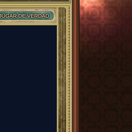
JUGAR DE VERDAD