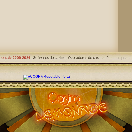
monade
2006-2026
|
Softwares de casino
|
Operadores de casino
|
Pie de imprenta