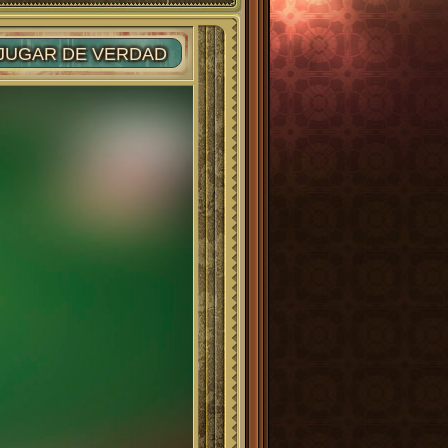
JUGAR DE VERDAD