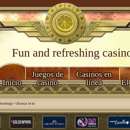
Fun and refreshing casi
Juegos de
Casinos en
Início
casino
línea
El
chnology
>
Bonus hi lo