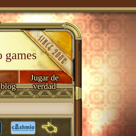
no games
Jugar de
 blog
verdad