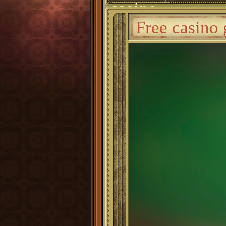
casino
Free casino