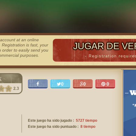
account at an online
JUGAR DE V
Registration is fast, your
n order to easily send you
commercial purposes.
- Registration require
k
0
0
0
2.3
Este juego ha sido jugado :
5727 tiempo
Este juego ha sido puntuado :
8 tiempo