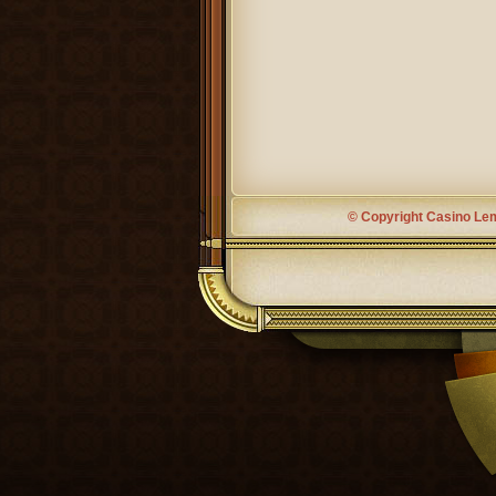
© Copyright
Casino Le