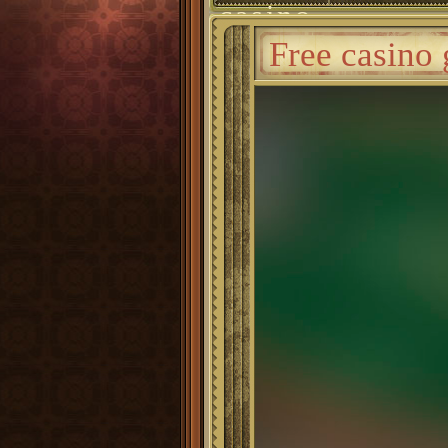
casino
Free casino 