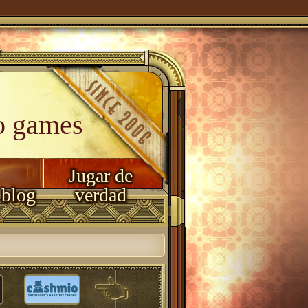
no games
Jugar de
 blog
verdad