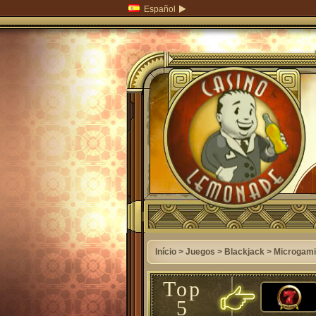
Español
Início
>
Juegos
>
Blackjack
>
Microgam
Top
5