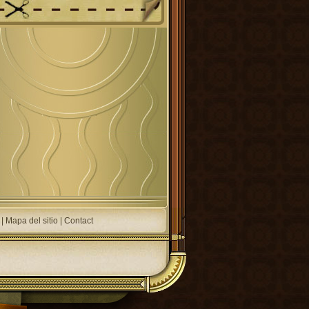
|
Mapa del sitio
|
Contact