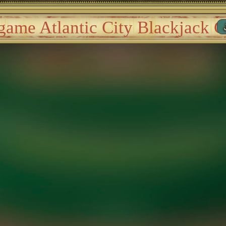
game Atlantic City Blackjack G