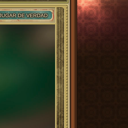
old (5 hands)
JUGAR DE VERDAD