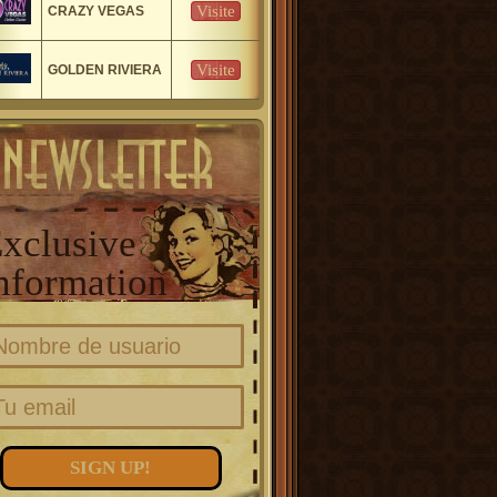
Visite
CRAZY VEGAS
Visite
GOLDEN RIVIERA
xclusive
nformation