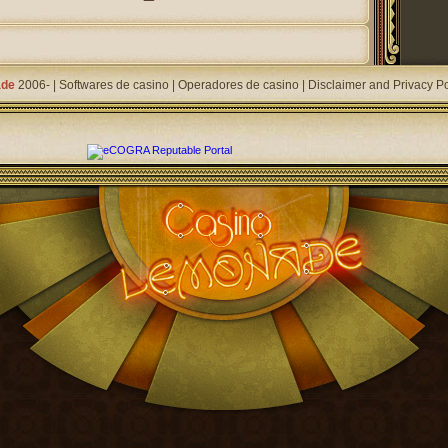
ade
2006-
|
Softwares de casino
|
Operadores de casino
|
Disclaimer and Privacy Po