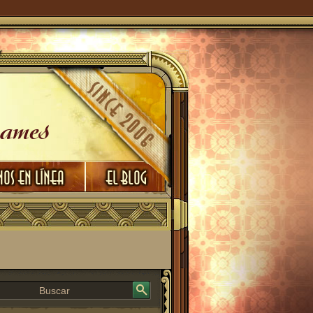
games
nos en línea
El blog