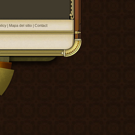
licy
|
Mapa del sitio
|
Contact