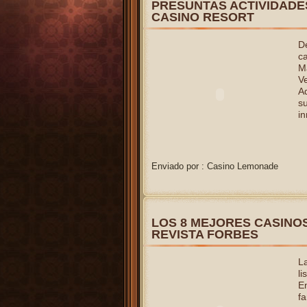
PRESUNTAS ACTIVIDADE
CASINO RESORT
D
ca
M
V
A
s
i
Enviado por : Casino Lemonade
LOS 8 MEJORES CASINO
REVISTA FORBES
L
li
En
f