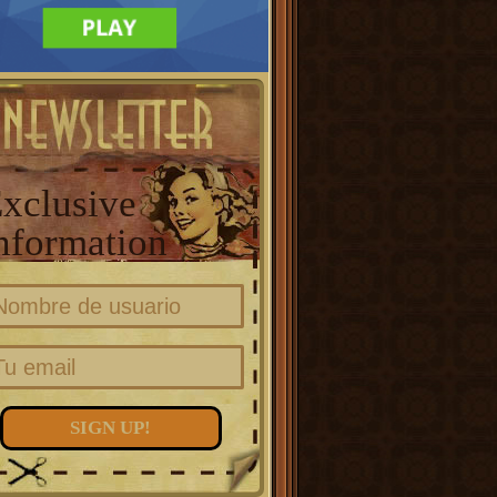
xclusive
nformation