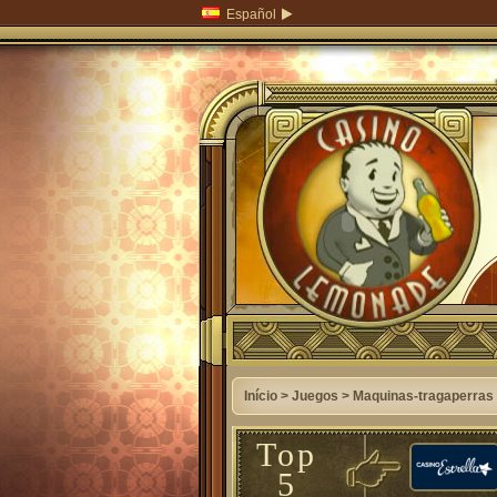
Español
Início
>
Juegos
>
Maquinas-tragaperras
Top
5