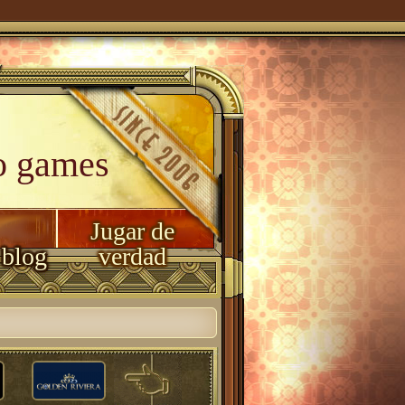
no games
Jugar de
 blog
verdad