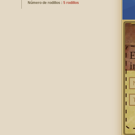
Número de rodillos :
5 rodillos
E
i