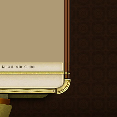
|
Mapa del sitio
|
Contact