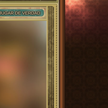
JUGAR DE VERDAD