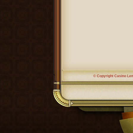
© Copyright
Casino Le