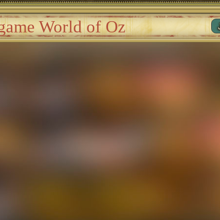
 game World of Oz