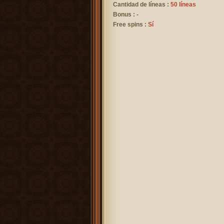
Cantidad de líneas :
50 líneas
Bonus :
-
Free spins :
Sí