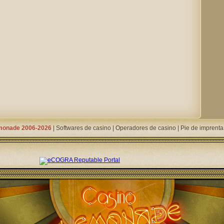
monade
2006-2026
|
Softwares de casino
|
Operadores de casino
|
Pie de imprenta