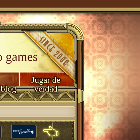
no games
Jugar de
 blog
verdad