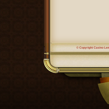
© Copyright
Casino Le