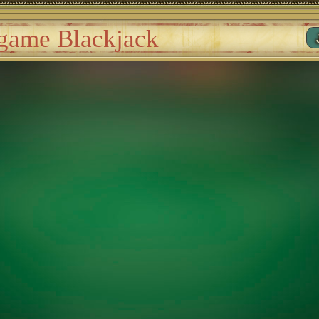
 game Blackjack