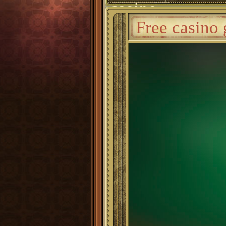
casino
Free casino