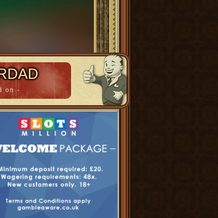
ERDAD
d on -